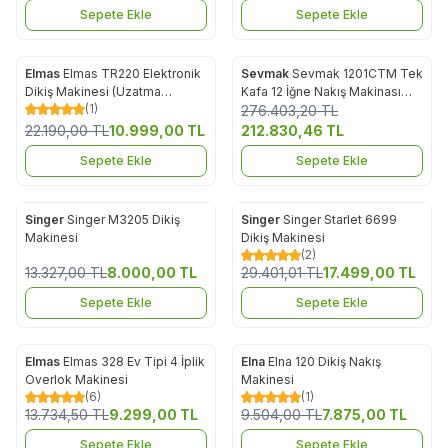
Sepete Ekle
Sepete Ekle
Elmas
Elmas TR220 Elektronik
Sevmak
Sevmak 1201CTM Tek
%
50
Yeni
Favorilere Ekle
Favorilere Ekle
Dikiş Makinesi (Uzatma
Kafa 12 İğne Nakış Makinası
%
23
(1)
Tablalı)- Mor
(30x20cm)
276.403,20
TL
22.190,00
TL
10.999,00
TL
212.830,46
TL
Sepete Ekle
Sepete Ekle
Singer
Singer M3205 Dikiş
Singer
Singer Starlet 6699
%
40
%
40
Favorilere Ekle
Favorilere Ekle
Makinesi
Dikiş Makinesi
(2)
13.327,00
TL
8.000,00
TL
29.401,01
TL
17.499,00
TL
Sepete Ekle
Sepete Ekle
Elmas
Elmas 328 Ev Tipi 4 İplik
Elna
Elna 120 Dikiş Nakış
%
32
%
17
Favorilere Ekle
Favorilere Ekle
Overlok Makinesi
Makinesi
(6)
(1)
13.734,50
TL
9.299,00
TL
9.504,00
TL
7.875,00
TL
Sepete Ekle
Sepete Ekle