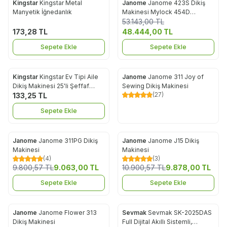
Kingstar
Kingstar Metal
Janome
Janome 423S Dikiş
Yeni
Favorilere Ekle
Favorilere Ekle
Manyetik İğnedanlık
Makinesi Mylock 454D
%
9
Overlok Makinesi Çöp Kutusu
53.143,00
TL
ve Uzatma Tablaları Avantaj
173,28
TL
48.444,00
TL
Paketi
Sepete Ekle
Sepete Ekle
Kingstar
Kingstar Ev Tipi Aile
Janome
Janome 311 Joy of
%
16
Favorilere Ekle
Favorilere Ekle
Dikiş Makinesi 25'li Şeffaf
Sewing Dikiş Makinesi
(27)
Masura Saklama Kutusu (25
133,25
TL
Adet Masuralı)
Sepete Ekle
Janome
Janome 311PG Dikiş
Janome
Janome J15 Dikiş
%
8
%
9
Favorilere Ekle
Favorilere Ekle
Makinesi
Makinesi
(4)
(3)
9.800,57
TL
9.063,00
TL
10.900,57
TL
9.878,00
TL
Sepete Ekle
Sepete Ekle
Janome
Janome Flower 313
Sevmak
Sevmak SK-2025DAS
%
9
%
55
Favorilere Ekle
Favorilere Ekle
Dikiş Makinesi
Full Dijital Akıllı Sistemli,