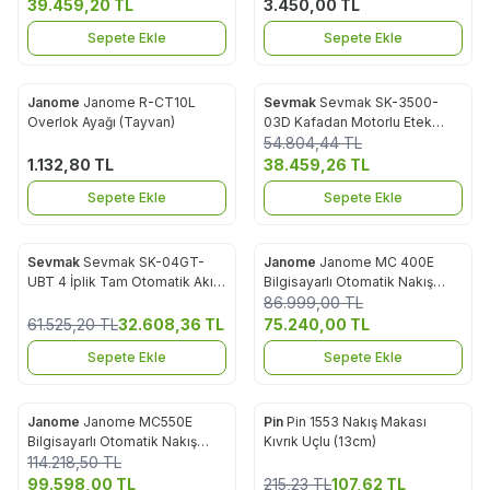
39.459,20
TL
3.450,00
TL
Sepete Ekle
Sepete Ekle
Janome
Janome R-CT10L
Sevmak
Sevmak SK-3500-
%
30
Favorilere Ekle
Favorilere Ekle
Overlok Ayağı (Tayvan)
03D Kafadan Motorlu Etek
Reçme Makinası
54.804,44
TL
1.132,80
TL
38.459,26
TL
Sepete Ekle
Sepete Ekle
Sevmak
Sevmak SK-04GT-
Janome
Janome MC 400E
%
47
%
14
Favorilere Ekle
Favorilere Ekle
UBT 4 İplik Tam Otomatik Akıllı
Bilgisayarlı Otomatik Nakış
Elektrikli İplik Kesicili Overlok
Makinesi
86.999,00
TL
Makinası
61.525,20
TL
32.608,36
TL
75.240,00
TL
Sepete Ekle
Sepete Ekle
Janome
Janome MC550E
Pin
Pin 1553 Nakış Makası
%
13
%
50
Favorilere Ekle
Favorilere Ekle
Bilgisayarlı Otomatik Nakış
Kıvrık Uçlu (13cm)
Makinesi
114.218,50
TL
99.598,00
TL
215,23
TL
107,62
TL