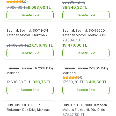
(37)
Dokunmatik Panelli, Direct
85.200,72
TL
Drive Düz Dikiş Makinası
9.906,60
TL
9.063,00
TL
38.340,32
TL
Sepete Ekle
Sepete Ekle
Sevmak
Sevmak SK-T2-D4
Sevmak
Sevmak SK-9900D
%
46
%
34
Favorilere Ekle
Favorilere Ekle
Kafadan Motorlu Elektronik
Kafadan Motorlu Mekanik Düz
Düz Dikiş Makinası
Dikiş Makinası
29.594,40
TL
51.400,80
TL
27.756,43
TL
19.470,00
TL
Sepete Ekle
Sepete Ekle
Janome
Janome TR 2018 Dikiş
Janome
Janome 1522GN Dikiş
%
10
%
12
Favorilere Ekle
Favorilere Ekle
Makinesi
Makinesi
(4)
12.636,80
TL
11.328,75
TL
17.569,20
TL
15.418,50
TL
Sepete Ekle
Sepete Ekle
Juki
Juki DDL-8700-7
Juki
JUKI DDL-900C Kafadan
%
25
%
35
Favorilere Ekle
Favorilere Ekle
Elektronik Düz Dikiş Makinası
Motorlu Elektronik Düz Dikiş
Makinası
87.542,89
TL