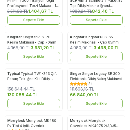
Pin
Pin 7300 Titanyum Uçlu
SCHMETZ
Schmetz 7 Paket Ev
%
60
%
22
Favorilere Ekle
Favorilere Ekle
Profesyonel Terzi Makası - 12
Tipi Dikiş Makine İğnesi
No
3.511,68
TL
1.404,67
TL
(Çiftiğne, Standart İğne ve Kot
1.083,24
TL
842,40
TL
İğnesi)
Sepete Ekle
Sepete Ekle
Kingstar
Kingstar PLS-70
Kingstar
Kingstar PLS-65
%
10
%
15
Favorilere Ekle
Favorilere Ekle
Kesim Makinası - Çap 70mm
Kesim Makinası - Çap 65mm
4.368,00
TL
3.931,20
TL
4.080,00
TL
3.468,00
TL
Sepete Ekle
Sepete Ekle
Typical
Typical TW1-243 Çift
Singer
Singer Legacy SE 300
%
18
%
40
Favorilere Ekle
Favorilere Ekle
Pabuç Tek İğne Kilit Dikiş
Elektronik Dikiş Nakış Makinesi
(3)
Ekstra Kalın Materyaller için
158.644,44
TL
111.698,18
TL
130.088,44
TL
66.840,00
TL
Sepete Ekle
Sepete Ekle
Merrylock
Merrylock MK480
Merrylock
Merrylock
%
32
%
30
Favorilere Ekle
Favorilere Ekle
Ev Tipi 4 İplik Overlok
Coverlock MK4075 2/3/4/5