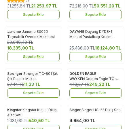
(2)
Makinası
İplikli Ev Tipi Overlok ve
31.255,84
TL
21.253,97
TL
72.216,00
TL
50.551,20
TL
Reçme Dikiş Makinesi
Sepete Ekle
Sepete Ekle
Janome
Janome 8002D
DAYANG
Dayang DYDB-1
%
9
%
29
Favorilere Ekle
Favorilere Ekle
Taşınabilir Overlok Makinesi
Manuel Pastalbaşı Kesim
20.046,40
TL
Makinası
18.335,00
TL
25.488,00
TL
18.124,80
TL
Sepete Ekle
Sepete Ekle
Stronger
Stronger TC-801 Şık
GOLDEN EAGLE -
%
70
%
45
Favorilere Ekle
Favorilere Ekle
Şık Plastik Makas
WAYKEN
Golden Eagle TC-
37,44
TL
11,33
TL
801 Şık Şık Plastik Makas (12
449,27
TL
249,22
TL
Adet)
Sepete Ekle
Sepete Ekle
Kingstar
Kingstar Kutulu Dikiş
Singer
Singer HC-22 Dikiş Seti
%
50
Favorilere Ekle
Favorilere Ekle
Alet Seti
1.081,00
TL
540,50
TL
4.954,00
TL