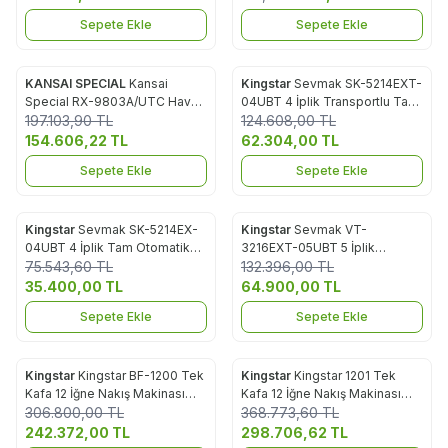
Sepete Ekle
Sepete Ekle
KANSAI SPECIAL
Kansai
Kingstar
Sevmak SK-5214EXT-
%
22
Yeni
Favorilere Ekle
Favorilere Ekle
Special RX-9803A/UTC Havalı
04UBT 4 İplik Transportlu Tam
%
50
İplik Kesicili Burunlu Reçme
197.103,90
TL
Otomatik Akıllı İplik Kesicili
124.608,00
TL
Makinası
Overlok Makinası
154.606,22
TL
62.304,00
TL
Sepete Ekle
Sepete Ekle
Kingstar
Sevmak SK-5214EX-
Kingstar
Sevmak VT-
%
53
Yeni
Favorilere Ekle
Favorilere Ekle
04UBT 4 İplik Tam Otomatik
3216EXT-05UBT 5 İplik
%
51
Akıllı İplik Kesicili Overlok
75.543,60
TL
Transportlu Tam Otomatik
132.396,00
TL
Makinası
Akıllı İplik Kesicili Overlok
35.400,00
TL
64.900,00
TL
Makinası
Sepete Ekle
Sepete Ekle
Kingstar
Kingstar BF-1200 Tek
Kingstar
Kingstar 1201 Tek
Yeni
Yeni
Favorilere Ekle
Favorilere Ekle
Kafa 12 İğne Nakış Makinası
Kafa 12 İğne Nakış Makinası
%
21
%
19
(36x20cm)
306.800,00
TL
(51x35cm)
368.773,60
TL
242.372,00
TL
298.706,62
TL