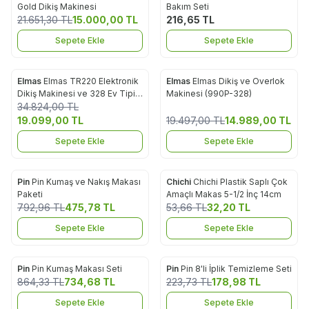
Favorilere Ekle
Favorilere Ekle
Gold Dikiş Makinesi
Bakım Seti
21.651,30
TL
15.000,00
TL
216,65
TL
Sepete Ekle
Sepete Ekle
Elmas
Elmas TR220 Elektronik
Elmas
Elmas Dikiş ve Overlok
%
45
%
23
Favorilere Ekle
Favorilere Ekle
Dikiş Makinesi ve 328 Ev Tipi 4
Makinesi (990P-328)
İplik Overlok Makinesi
34.824,00
TL
19.099,00
TL
19.497,00
TL
14.989,00
TL
Sepete Ekle
Sepete Ekle
Pin
Pin Kumaş ve Nakış Makası
Chichi
Chichi Plastik Saplı Çok
%
40
%
40
Favorilere Ekle
Favorilere Ekle
Paketi
Amaçlı Makas 5-1/2 İnç 14cm
792,96
TL
475,78
TL
53,66
TL
32,20
TL
Sepete Ekle
Sepete Ekle
Pin
Pin Kumaş Makası Seti
Pin
Pin 8'li İplik Temizleme Seti
%
15
%
20
Favorilere Ekle
Favorilere Ekle
864,33
TL
734,68
TL
223,73
TL
178,98
TL
Sepete Ekle
Sepete Ekle