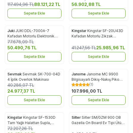
117.494,96
TL
88.121,22
TL
56.902,88
TL
Sepete Ekle
Sepete Ekle
Juki
JUKI DDL-7000A-7
Kingstar
Kingstar SF-20U43D
%
35
%
37
Favorilere Ekle
Favorilere Ekle
Kafadan Motorlu Elektronik
Kafadan Motorlu Zikzak
Düz Dikiş Makinası
77.678,09
TL
Makinası 12 mm
50.490,76
TL
41.247,56
TL
25.985,96
TL
Sepete Ekle
Sepete Ekle
Sevmak
Sevmak SK-700-04D
Janome
Janome MC 9900
%
38
Favorilere Ekle
Favorilere Ekle
4 İplik Overlok Makinası
Bilgisayarlı Dikiş-Nakış Piko
(1)
40.286,07
TL
Makinesi
24.977,37
TL
107.996,00
TL
Sepete Ekle
Sepete Ekle
Kingstar
Kingstar SF-1530D
Silter
Silter SM/GZM 900 OB
%
45
Favorilere Ekle
Favorilere Ekle
Tam Yağlı Halattan Supla,
Gazella On Board Ev Tipi Ütü
72.207,26
Çanta Zikzak Dikiş Makinası
TL
Masası