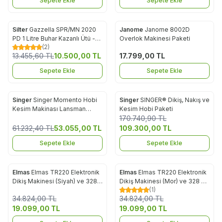
Sepete Ekle
Sepete Ekle
Silter
Gazzella SPR/MN 2020
Janome
Janome 8002D
%
22
Favorilere Ekle
Favorilere Ekle
PD 1 Litre Buhar Kazanlı Ütü -
Overlok Makinesi Paketi
(2)
Profesyonel El Ütülü
13.455,60
TL
10.500,00
TL
17.799,00
TL
Sepete Ekle
Sepete Ekle
Singer
Singer Momento Hobi
Singer
SINGER® Dikiş, Nakış ve
%
13
%
36
Favorilere Ekle
Favorilere Ekle
Kesim Makinası Lansman
Kesim Hobi Paketi
Paketi
170.740,90
TL
61.232,40
TL
53.055,00
TL
109.300,00
TL
Sepete Ekle
Sepete Ekle
Elmas
Elmas TR220 Elektronik
Elmas
Elmas TR220 Elektronik
%
45
%
45
Favorilere Ekle
Favorilere Ekle
Dikiş Makinesi (Siyah) ve 328
Dikiş Makinesi (Mor) ve 328 Ev
(1)
Ev Tipi 4 İplik Overlok
Tipi 4 İplik Overlok Makinesi
34.824,00
TL
34.824,00
TL
Makinesi
19.099,00
TL
19.099,00
TL