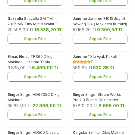
Sepete Ekle
Sepete Ekle
Gazzella
Gazzella SM TM
Janome
Janome E1015 Joy of
%
10
Yeni
Favorilere Ekle
Favorilere Ekle
2035 MN Tiny Mini Kazanlı Tip
Sewing Dikiş Makinesi (Kırmızı)
%
9
Buharlı Ütü ve Fırçası
20.598,00
TL
18.538,20
TL
10.166,20
TL
9.300,50
TL
Sepete Ekle
Sepete Ekle
Elmas
Elmas TR360 Dikiş
Janome
10 lu Ayak Paketi
%
34
%
10
(1)
Favorilere Ekle
Favorilere Ekle
Makinesi (Uzatma Tabla
Hediyeli) - Mor
9.838,00
TL
6.499,00
TL
589,83
TL
530,85
TL
Sepete Ekle
Sepete Ekle
Singer
Singer HD6705C Dikiş
Singer
Singer Steam Works
%
37
%
20
Favorilere Ekle
Favorilere Ekle
Makinesi
Pro 2.0 Buharlı Düzleştirici
36.637,01
TL
22.998,00
TL
10.802,00
TL
8.695,00
TL
Sepete Ekle
Sepete Ekle
Singer
Singer HD500 Classic
Kingstar
Ev Tipi Dikiş Makine
%
31