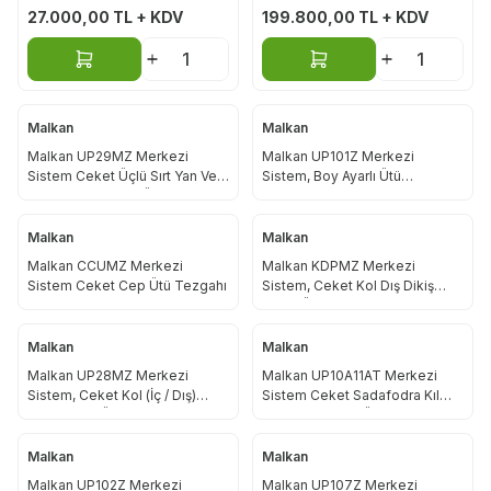
27.000,00
TL + KDV
199.800,00
TL + KDV
Sepete Ekle
Sepete Ekle
Malkan
Malkan
Malkan UP29MZ Merkezi
Malkan UP101Z Merkezi
Sistem Ceket Üçlü Sırt Yan Ve
Sistem, Boy Ayarlı Ütü
Omuz Dikiş Açma Ütü Tezgahı
Paskalası
Malkan
Malkan
Malkan CCUMZ Merkezi
Malkan KDPMZ Merkezi
Sistem Ceket Cep Ütü Tezgahı
Sistem, Ceket Kol Dış Dikiş
Açma Ütü Tezgahı
Malkan
Malkan
Malkan UP28MZ Merkezi
Malkan UP10A11AT Merkezi
Sistem, Ceket Kol (İç / Dış)
Sistem Ceket Sadafodra Kıl
Dikiş Açma Ütü Tezgahı
Tela Yapıştırma Ütü Tezgahı
Malkan
Malkan
Malkan UP102Z Merkezi
Malkan UP107Z Merkezi