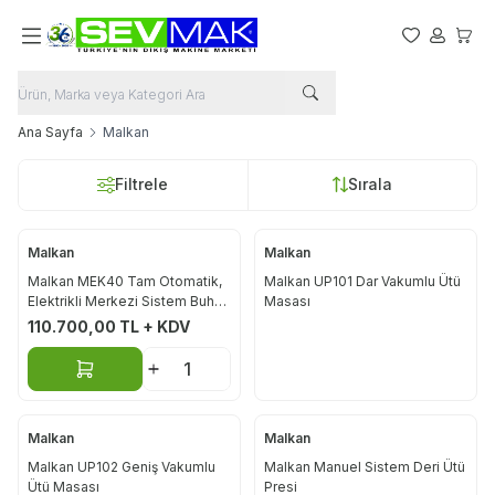
Favorilerim
Hesabım
Sepet
Ana Sayfa
Malkan
Filtrele
Sırala
Malkan
Malkan
Malkan MEK40 Tam Otomatik,
Malkan UP101 Dar Vakumlu Ütü
Elektrikli Merkezi Sistem Buhar
Masası
Jeneratörü 40 KW
110.700,00
TL + KDV
Sepete Ekle
Malkan
Malkan
Malkan UP102 Geniş Vakumlu
Malkan Manuel Sistem Deri Ütü
Ütü Masası
Presi