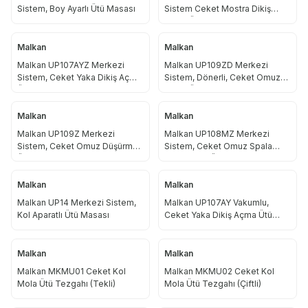
Sistem, Boy Ayarlı Ütü Masası
Sistem Ceket Mostra Dikiş
Açma Ütü Tezgahı
Malkan
Malkan
Malkan UP107AYZ Merkezi
Malkan UP109ZD Merkezi
Sistem, Ceket Yaka Dikiş Açma
Sistem, Dönerli, Ceket Omuz
Ütü Tezgahı
Rötuş Ütü Tezgahı
Malkan
Malkan
Malkan UP109Z Merkezi
Malkan UP108MZ Merkezi
Sistem, Ceket Omuz Düşürme
Sistem, Ceket Omuz Spala
Ütü Tezgahı
Dikiş Açma Ütü Tezgahı
Malkan
Malkan
Malkan UP14 Merkezi Sistem,
Malkan UP107AY Vakumlu,
Kol Aparatlı Ütü Masası
Ceket Yaka Dikiş Açma Ütü
Tezgahı
Malkan
Malkan
Malkan MKMU01 Ceket Kol
Malkan MKMU02 Ceket Kol
Mola Ütü Tezgahı (Tekli)
Mola Ütü Tezgahı (Çiftli)