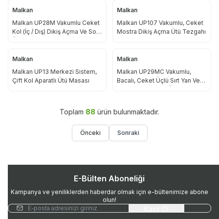
Malkan
Malkan
Malkan UP28M Vakumlu Ceket
Malkan UP107 Vakumlu, Ceket
Kol (İç / Dış) Dikiş Açma Ve Son
Mostra Dikiş Açma Ütü Tezgahı
Ütü Tezgahı
Malkan
Malkan
Malkan UP13 Merkezi Sistem,
Malkan UP29MC Vakumlu,
Çift Kol Aparatlı Ütü Masası
Bacalı, Ceket Üçlü Sırt Yan Ve
Omuz Dikiş Açma Ütü Tezgahı
Toplam
88
ürün bulunmaktadır.
Önceki
Sonraki
E-Bülten Aboneliği
Kampanya ve yeniliklerden haberdar olmak için e-bültenimize abone
olun!
Kayıt Ol