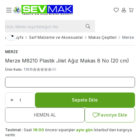
Favorilerim
Hesabım
Sepet
Paylaş
Ana Sayfa
Sarf Malzeme ve Aksesuarlar
Makas Çeşitleri
Merze M82
MERZE
Merze M8210 Plastik Jilet Ağız Makas 8 No (20 cm)
Ürün Kodu:
T6515
(0)
Sepete Ekle
HEMEN AL
Favoriye Ekle
Teslimat :
Saat
16:00
öncesi siparişler
aynı gün
İstanbul'dan kargoya
verilir.