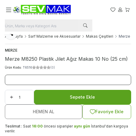
Favorilerim
Hesabım
Sepet
Paylaş
Ana Sayfa
Sarf Malzeme ve Aksesuarlar
Makas Çeşitleri
Merze M82
MERZE
Merze M8250 Plastik Jilet Ağız Makas 10 No (25 cm)
Ürün Kodu:
T6516
(0)
Sepete Ekle
HEMEN AL
Favoriye Ekle
Teslimat :
Saat
16:00
öncesi siparişler
aynı gün
İstanbul'dan kargoya
verilir.