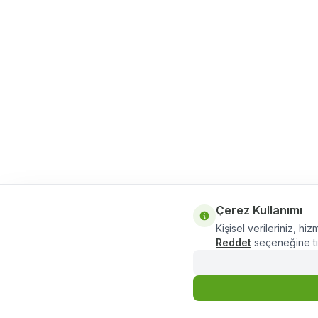
Çerez Kullanımı
Kişisel verileriniz, hiz
Reddet
seçeneğine tık
1.069,20
TL