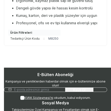
Ergonomik, kaymaz plastik sap ile güvenli tutuş
Dengeli gövde yapısı ile hassas kesim kontrolü
Kumaş, karton, deri ve plastik yüzeyler için uygun
Profesyonel, ofis ve ev tipi kullanıma elverişli yapı
Ürün Filtreleri
Tedarikçi Ürün Kodu
:
M8250
E-Bülten Aboneliği
Kampanya ve yeniliklerden haberdar olmak için e-bültenimize abone
olun!
Kayıt Ol
KVKK Sözleşmesi'ni
okudum, kabul ediyorum.
Sosyal Medya
Takipçilerimize Özel Kampanya ve Fırsatlardan olmak için E-