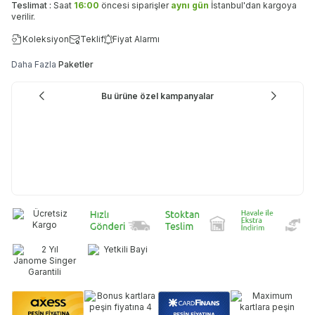
Teslimat :
Saat
16:00
öncesi siparişler
aynı gün
İstanbul'dan kargoya
verilir.
Koleksiyon
Teklif
Fiyat Alarmı
Daha Fazla
Paketler
Bu ürüne özel kampanyalar
Ev Ti
Dikiş
15 Parça Ev Tipi Dikiş Makine Ayak Seti (5 mm) - Tayvan
Maki
Çard