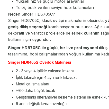
Yüksek hız ve güçlü motor arayanlar
Terzi, butik ve ileri seviye hobi kullanıcıları
Neden Singer HD6705C?
Singer HD6705C; klasik ev tipi makinelerin ötesinde,
yü
geniş dikiş seçeneği
kombinasyonunu sunar. Ağır kum
dekoratif ve yaratıcı projelerde de esnek kullanım sa
kullanım için uygundur.
Singer HD6705C ile güçlü, hızlı ve profesyonel dikiş
tasarımına, hobi çalışmalarından yoğun kullanıma kada
Singer HD0405S Overlok Makinesi
2 - 3 veya 4 iplikle çalışma imkanı
İplik takmak için 4 ayrı renk kılavuzu
Metal çalışma alanı
%60 daha büyük bıçak
Geliştirilmiş diferansiyel besleme sistemi ile esnek 
6 adet değişik kenar overloğu