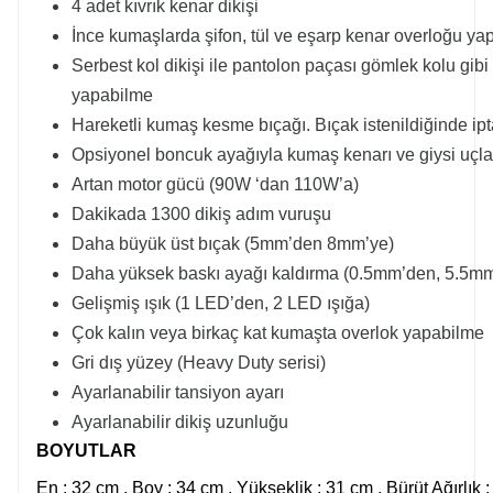
4 adet kıvrık kenar dikişi
İnce kumaşlarda şifon, tül ve eşarp kenar overloğu ya
Serbest kol dikişi ile pantolon paçası gömlek kolu gibi
yapabilme
Hareketli kumaş kesme bıçağı. Bıçak istenildiğinde iptal
Opsiyonel boncuk ayağıyla kumaş kenarı ve giysi uçl
Artan motor gücü (90W ‘dan 110W’a)
Dakikada 1300 dikiş adım vuruşu
Daha büyük üst bıçak (5mm’den 8mm’ye)
Daha yüksek baskı ayağı kaldırma (0.5mm’den, 5.5mm
Gelişmiş ışık (1 LED’den, 2 LED ışığa)
Çok kalın veya birkaç kat kumaşta overlok yapabilme
Gri dış yüzey (Heavy Duty serisi)
Ayarlanabilir tansiyon ayarı
Ayarlanabilir dikiş uzunluğu
BOYUTLAR
En : 32 cm , Boy : 34 cm , Yükseklik : 31 cm , Bürüt Ağırlık :