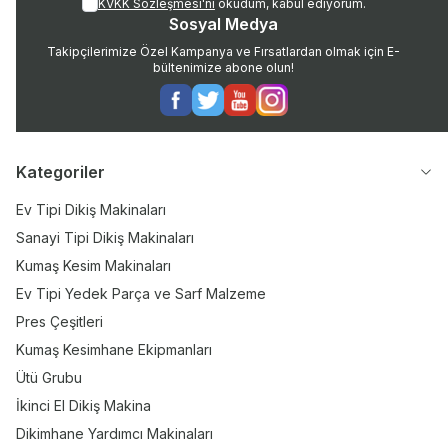
KVKK Sözleşmesi'ni
okudum, kabul ediyorum.
Sosyal Medya
Takipçilerimize Özel Kampanya ve Fırsatlardan olmak için E-
bültenimize abone olun!
Facebook
Twitter
Youtube
Instagram
Kategoriler
Ev Tipi Dikiş Makinaları
Sanayi Tipi Dikiş Makinaları
Kumaş Kesim Makinaları
Ev Tipi Yedek Parça ve Sarf Malzeme
Pres Çeşitleri
Kumaş Kesimhane Ekipmanları
Ütü Grubu
İkinci El Dikiş Makina
Dikimhane Yardımcı Makinaları