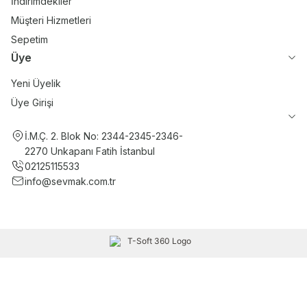
İndirimdekiler
Müşteri Hizmetleri
Sepetim
Üye
Yeni Üyelik
Üye Girişi
İ.M.Ç. 2. Blok No: 2344-2345-2346-
2270 Unkapanı Fatih İstanbul
02125115533
info@sevmak.com.tr