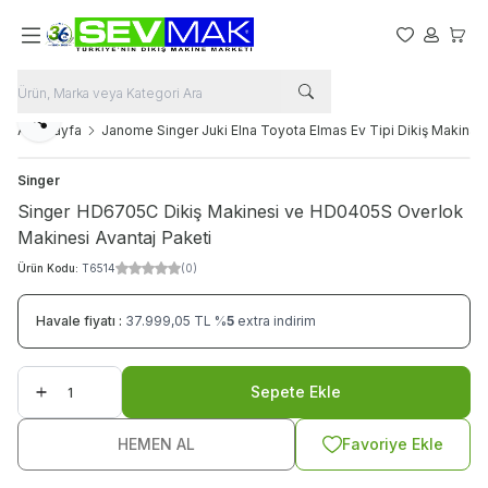
Favorilerim
Hesabım
Sepet
Paylaş
Ana Sayfa
Janome Singer Juki Elna Toyota Elmas Ev Tipi Dikiş Makinala
Singer
Singer HD6705C Dikiş Makinesi ve HD0405S Overlok
Makinesi Avantaj Paketi
Ürün Kodu:
T6514
(0)
Havale fiyatı :
37.999,05
TL
%
5
extra indirim
Sepete Ekle
HEMEN AL
Favoriye Ekle